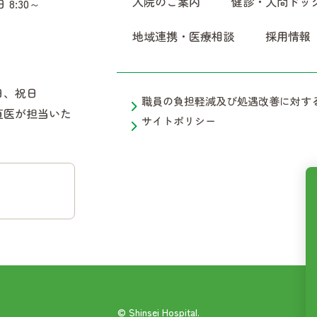
入院のご案内
健診・人間ドッ
日 8:30～
地域連携・医療相談
採用情報
日、祝日
職員の負担軽減及び処遇改善に対す
直医が担当いた
サイトポリシー
© Shinsei Hospital.